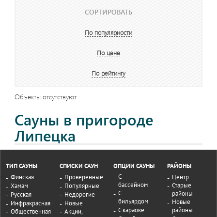
СОРТИРОВАТЬ
По популярности
По цене
По рейтингу
Объекты отсутствуют
Сауны в пригороде
Липецка
ТИП САУНЫ
СПИСКИ САУН
ОПЦИИ САУНЫ
РАЙОНЫ
С
Финская
Проверенные
Центр
бассейном
Старые
Хамам
Популярные
С
районы
Русская
Недорогие
бильярдом
Новые
Инфракрасная
Новые
С караоке
районы
Общественная
Акции,