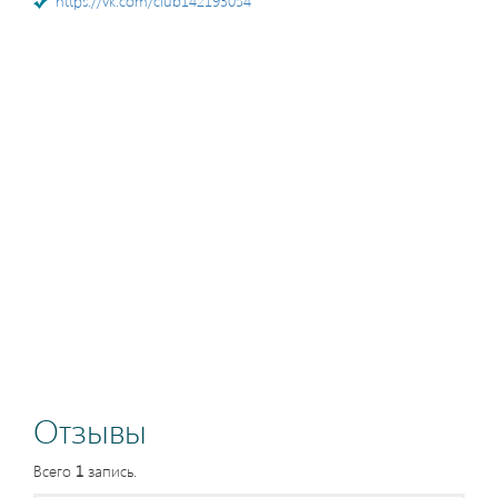
https://vk.com/club142193054
Отзывы
Всего
1
запись.