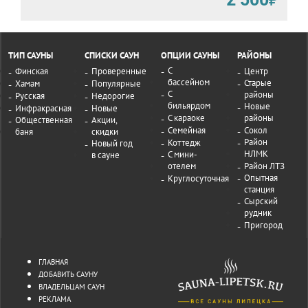
ТИП САУНЫ
СПИСКИ САУН
ОПЦИИ САУНЫ
РАЙОНЫ
С
Финская
Проверенные
Центр
бассейном
Старые
Хамам
Популярные
С
районы
Русская
Недорогие
бильярдом
Новые
Инфракрасная
Новые
С караоке
районы
Общественная
Акции,
Семейная
Сокол
баня
скидки
Район
Коттедж
Новый год
НЛМК
С мини-
в сауне
отелем
Район ЛТЗ
Опытная
Круглосуточная
станция
Сырский
рудник
Пригород
ГЛАВНАЯ
ДОБАВИТЬ САУНУ
ВЛАДЕЛЬЦАМ САУН
РЕКЛАМА